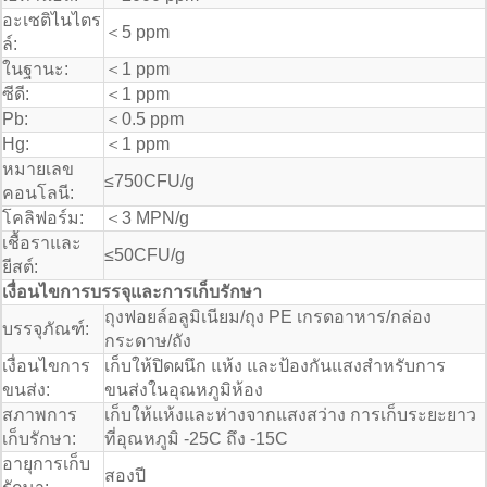
อะเซติไนไตร
＜5 ppm
ล์:
ในฐานะ:
＜1 ppm
ซีดี:
＜1 ppm
Pb:
＜0.5 ppm
Hg:
＜1 ppm
หมายเลข
≤750CFU/g
คอนโลนี:
โคลิฟอร์ม:
＜3 MPN/g
เชื้อราและ
≤50CFU/g
ยีสต์:
เงื่อนไขการบรรจุและการเก็บรักษา
ถุงฟอยล์อลูมิเนียม/ถุง PE เกรดอาหาร/กล่อง
บรรจุภัณฑ์:
กระดาษ/ถัง
เงื่อนไขการ
เก็บให้ปิดผนึก แห้ง และป้องกันแสงสําหรับการ
ขนส่ง:
ขนส่งในอุณหภูมิห้อง
สภาพการ
เก็บให้แห้งและห่างจากแสงสว่าง การเก็บระยะยาว
เก็บรักษา:
ที่อุณหภูมิ -25C ถึง -15C
อายุการเก็บ
สองปี