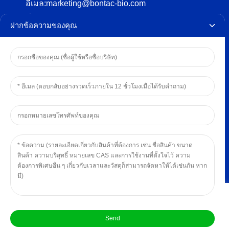
อีเมล:
marketing@bontac-bio.com
ที่อยู่:
12-13f, บล็อก 3b, อาคารเฮิงไถหยู่, ชุมชนถังเหว่ย,
ฝากข้อความของคุณ
ถนนเฟิงหวง, เขตกวางหมิง, เซินเจิ้น
ลิขสิทธิ์ © 2024 BONTAC BIO-
ENGINEERING(SHENZHEN) CO.,LTD.
นโยบายความเป็นส่วนตัว
เว็บไซต์นี้ใช้คุกกี้เพื่อปรับปรุงประสบการณ์ของคุณ เราจะถือว่าคุณโอ
เคกับเรื่องนี้ แต่คุณสามารถเลือกไม่เข้าร่วมได้ถ้า คุณก็อยากให้เป็น
ส่ง
แบบนั้น
การตั้งค่าคุกกี้
ยอมรับ