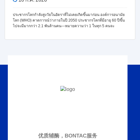
ประชากรโลกกำลังสูงวัยในอัตราที่ไม่เคยเกิดขึ้นมาก่อน องค์การอนามัย
โลก (WHO) คาดการณ์ว่าภายในปี 2050 ประชากรโลกที่มีอายุ 60 ปีขึ้น
ไปจะมีมากกว่า 2.1 พันล้านคน—หมายความว่า 1 ในทุก 5 คนจะ
优质辅酶，BONTAC服务