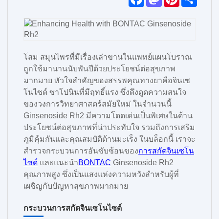
a
a
i
h
c
s
n
a
e
t
t
r
b
o
e
e
o
d
r
o
o
e
k
n
s
โสม สมุนไพรที่มีเรื่องเล่าขานในแพทย์แผนโบราณ
t
ถูกใช้มานานนับพันปีด้วยประโยชน์ต่อสุขภาพ
มากมาย หัวใจสำคัญของสรรพคุณทางยาคือจินเซ
โนไซด์ ซาโปนินที่มีฤทธิ์แรง ซึ่งดึงดูดความสนใจ
ของวงการวิทยาศาสตร์สมัยใหม่ ในจำนวนนี้
Ginsenoside Rh2 มีความโดดเด่นเป็นพิเศษในด้าน
ประโยชน์ต่อสุขภาพที่น่าประทับใจ รวมถึงการเสริม
ภูมิคุ้มกันและคุณสมบัติต้านมะเร็ง ในบล็อกนี้ เราจะ
สำรวจกระบวนการอันซับซ้อนของ
การสกัดจินเซโน
ไซด์
และแนะนำ
BONTAC
Ginsenoside Rh2
คุณภาพสูง ซึ่งเป็นแสงแห่งความหวังสำหรับผู้ที่
เผชิญกับปัญหาสุขภาพมากมาย
กระบวนการสกัดจินเซโนไซด์